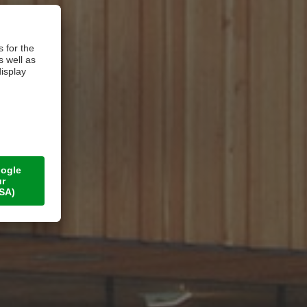
ten
T