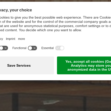
m Produzenten zum Konsumen
RECLA
MARKE