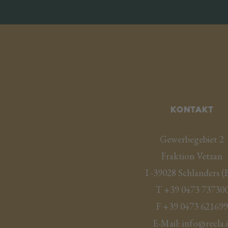
Kontakt
Gewerbegebiet 2
Fraktion Vetzan
I -
39028
Schlanders
(
T
+39 0473 73730
F
+39 0473 621699
E-Mail:
info@recla.i