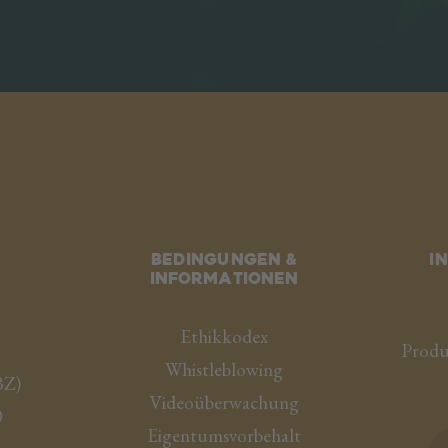
Bedingungen &
I
Informationen
Ethikkodex
Produ
Whistleblowing
BZ
)
Videoüberwachung
0
Eigentumsvorbehalt