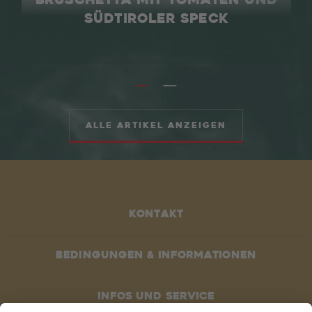
BRUSCHETTA MIT TOMATEN UND
SÜDTIROLER SPECK
Alle Artikel anzeigen
Kontakt
Bedingungen & Informationen
Infos und service