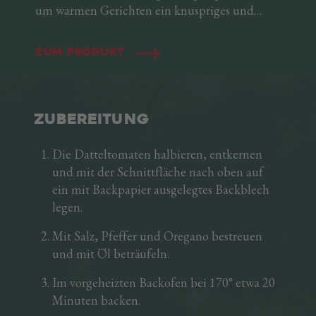
um warmen Gerichten ein knuspriges und
schmackhaftes Detail zu verleihen. Um Ihnen
Qualität und Frische zu garantieren, wird unser
Zum Produkt
Südtiroler Speck g.g.A. mit dem Messer zu
feinen Stäbchen geschnitten. Immer
griffbereit, verleihen die Sticks ihren
Gerichten eine ganz besondere Note, ob roh,
ZUBEREITUNG
angebraten oder gekocht.
Ein wertvoller Verbündeter in jeder Küche!
Die Datteltomaten halbieren, entkernen
und mit der Schnittfläche nach oben auf
ein mit Backpapier ausgelegtes Backblech
legen.
Mit Salz, Pfeffer und Oregano bestreuen
und mit Öl beträufeln.
Im vorgeheizten Backofen bei 170° etwa 20
Minuten backen.