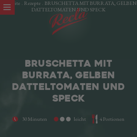
Startseite
.
Rezepte
.
BRUSCHETTA MIT BURRATA, GELBEN
DATTELTOMATEN UND SPECK
BRUSCHETTA MIT
BURRATA, GELBEN
DATTELTOMATEN UND
SPECK
UNSERE SPEZIALITÄTEN
Südtiroler Speck g.g.A.
30 Minuten
leicht
4 Portionen
Oltspeck
Pancetta Brettlspeck