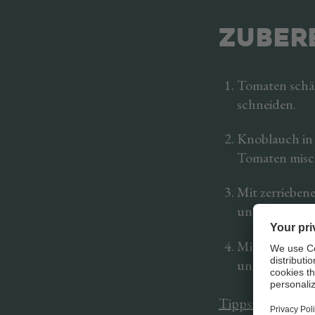
ZUBER
Tomaten schäl
schneiden.
Knoblauch in 
Tomaten misc
Mit zerrieben
und auf die g
Mit Basilikum
und servieren.
Tipps: