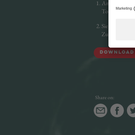
Anstelle des 
Toastscheibe
Sie können di
Zucchini oder
DOWNLOAD
Share on: