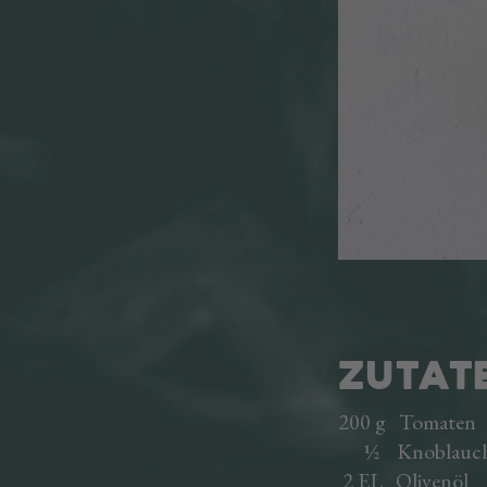
ZUTAT
200 g Tomaten
½ Knoblauchzeh
2 EL Olivenöl