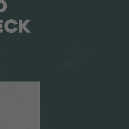
D
ECK