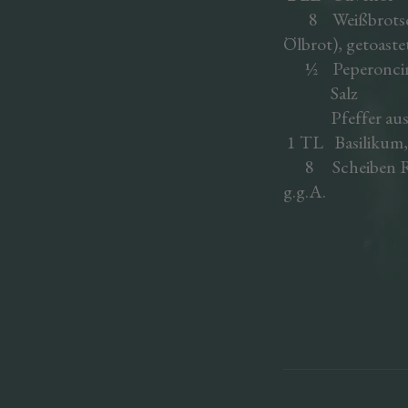
8 Weißbrotsche
Ölbrot), getoaste
½ Peperoncino,
Salz
Pfeffer aus 
1 TL Basilikum, 
8 Scheiben Rec
g.g.A.