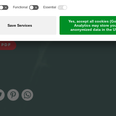
Weißbrotes können Vinschger Paarln oder
n verwendet werden.
e Bruschetta mit gedünsteten Melanzane,
 Mozzarellawürfeln zubereiten.
 PDF