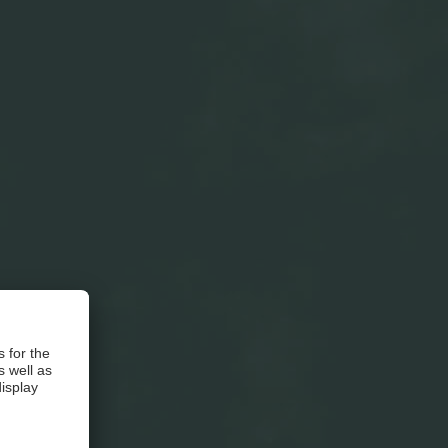
ehen haben,
elegenheit
Belag für ein
 als
östliche
uch zum
ptspeisen.