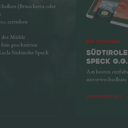
iben (Bruschetta oder
t
 zerrieben
der Mühle
Die Scheiben
fein geschnitten
la Südtiroler Speck
SÜDTIROL
SPECK G.G.
Am besten entfalte
unverwechselbare
des Recla Südtirol
g.g.A. als Aufschnit
Zum Produkt
dünn, zart, vielsei
zerschmilzt auf de
Diese Packung sor
dass Sie immer fri