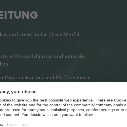
zu Hause bereitst
die sich für jede G
EITUNG
nutzen lassen. Als 
leckeres Sandwich,
en, entkernen und in kleine Würfel
Geheimzutat für k
Vorspeisen oder a
Garnieren von Hau
etwas Olivenöl dünsten und unter die
hen.
en Peperoncino, Salz und Pfeffer würzen
etoasteten Weißbrotscheiben geben.
 und Südtiroler Speck Scheiben garnieren