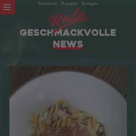
Startseite
.
Rezepte
.
Rezepte
Das Magazine
GESCHMACKVOLLE
NEWS
UNSERE SPEZIALITÄTEN
Südtiroler Speck g.g.A.
Oltspeck
Pancetta Brettlspeck
Kaminwurzen
Kochschinken
Würstel
Italienische Spezialitäten
Fertiggerichte