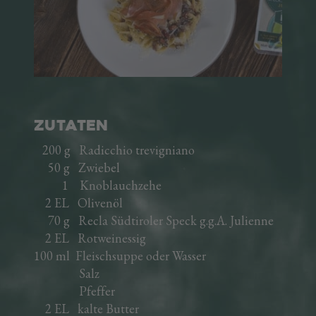
Pancetta Brettlspeck
Kaminwurzen
Kochschinken
Würstel
Italienische Spezialitäten
Fertiggerichte
ZUTATEN
Rezepte
Speckherstellung
200 g Radicchio trevigniano
50 g Zwiebel
EINE FAMILIENGESCHICHTE
1 Knoblauchzehe
2 EL Olivenöl
DER VINSCHGAU
70 g Recla Südtiroler Speck g.g.A. Julienne
2 EL Rotweinessig
DAS UNTERNEHMEN
100 ml Fleischsuppe oder Wasser
Salz
Pfeffer
AREA TRADE
2 EL kalte Butter
IT
EN