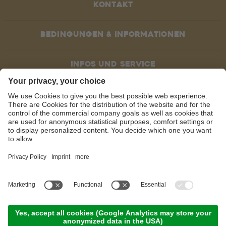
Kontakt
Bedingungen & Informationen
Infos und service
Socials
©
2026
Recla AG
Impressum
Datenschutzerklärung
Veröffentlichungen
Cookie-Einstellungen
Sitemap
produced by