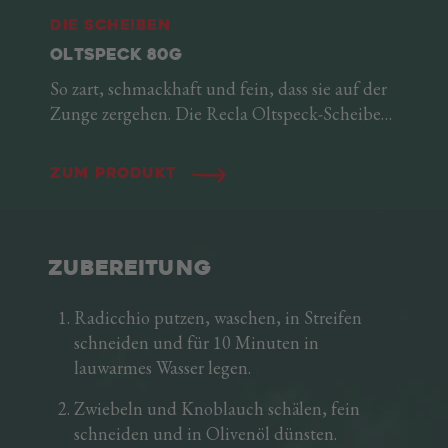
Die Scheiben
OLTSPECK 80G
So zart, schmackhaft und fein, dass sie auf der
Zunge zergehen. Die Recla Oltspeck-Scheiben
überzeugen jeden Gaumen mit ihren
aromatischen, kräftigen und dennoch zarten
Zum Produkt
Geschmacksnoten. Wie echte Feinschmecker
wissen, sind sie für jede Gelegenheit die
richtige Wahl: als schneller und köstlicher
Protein-Snack, als Geheimzutat für ein
ZUBEREITUNG
Gourmet-Sandwich, als Pizzabelag oder auch
zur Verfeinerung von Vor- und Hauptspeisen.
Radicchio putzen, waschen, in Streifen
schneiden und für 10 Minuten in
lauwarmes Wasser legen.
Zwiebeln und Knoblauch schälen, fein
schneiden und in Olivenöl dünsten.