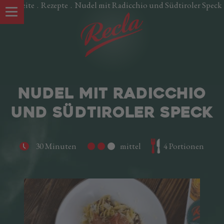
Startseite
.
Rezepte
.
Nudel mit Radicchio und Südtiroler Speck
NUDEL MIT RADICCHIO
UND SÜDTIROLER SPECK
30 Minuten
mittel
4 Portionen
UNSERE SPEZIALITÄTEN
Südtiroler Speck g.g.A.
Oltspeck