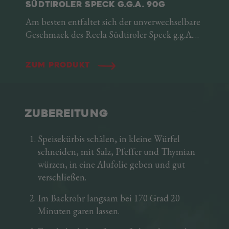
SÜDTIROLER SPECK G.G.A. 90G
Am besten entfaltet sich der unverwechselbare
Geschmack des Recla Südtiroler Speck g.g.A.
als Aufschnitt. Er ist dünn, zart, vielseitig und
zerschmilzt auf der Zunge: Diese Packung
Zum Produkt
sorgt dafür, dass Sie immer frische Scheiben zu
Hause bereitstehen haben, die sich für jede
Gelegenheit nutzen lassen. Als Belag für ein
leckeres Sandwich, als Geheimzutat für
ZUBEREITUNG
köstliche Vorspeisen oder auch zum Garnieren
von Hauptspeisen.
Speisekürbis schälen, in kleine Würfel
schneiden, mit Salz, Pfeffer und Thymian
würzen, in eine Alufolie geben und gut
verschließen.
Im Backrohr langsam bei 170 Grad 20
Minuten garen lassen.