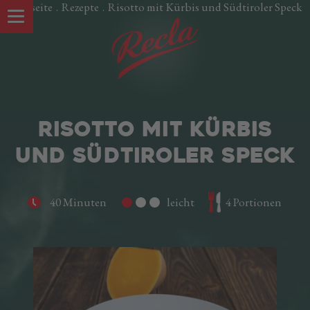
Startseite
.
Rezepte
.
Risotto mit Kürbis und Südtiroler Speck
RISOTTO MIT KÜRBIS
UND SÜDTIROLER SPECK
40 Minuten
leicht
4 Portionen
UNSERE SPEZIALITÄTEN
Südtiroler Speck g.g.A.
Oltspeck