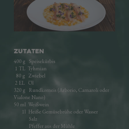
Pancetta Brettlspeck
Kaminwurzen
Kochschinken
Würstel
Italienische Spezialitäten
Fertiggerichte
Rezepte
ZUTATEN
Speckherstellung
400 g Speisekürbis
1 TL Tyhmian
EINE FAMILIENGESCHICHTE
80 g Zwiebel
DER VINSCHGAU
2 EL Öl
320 g Rundkorneis (Arborio, Carnaroli oder
DAS UNTERNEHMEN
Vialone Nano)
50 ml Weißwein
1l Heiße Gemüsebrühe oder Wasser
AREA TRADE
Salz
IT
EN
Pfeffer aus der Mühle