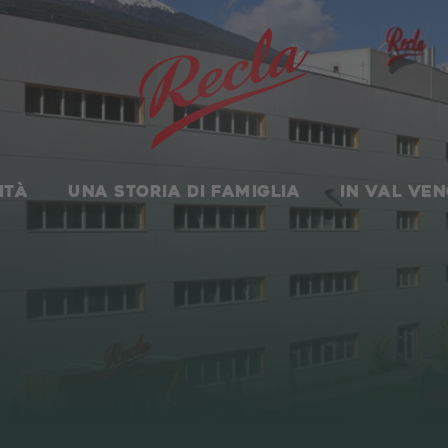
Homepage
.
Area Trade
.
Area Trade
ITÀ
UNA STORIA DI FAMIGLIA
IN VAL VE