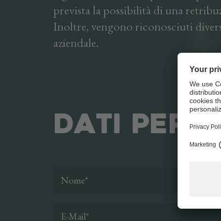
prevista la possibilità di una retrib
Inoltre, vengono riconosciuti diver
aziendale.
Dati pers