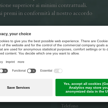
uzione superiore ai minimi contrattuali.
si premi in conformità al nostro accordo
onali