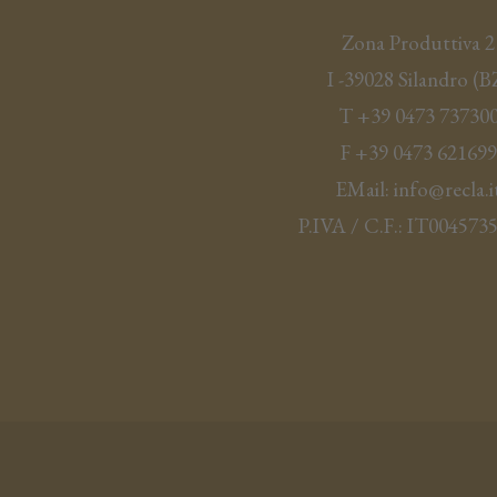
Zona Produttiva 2
I -
39028
Silandro
(
B
T
+39 0473 73730
F
+39 0473 621699
EMail:
info@recla.i
P.IVA / C.F.:
IT004573