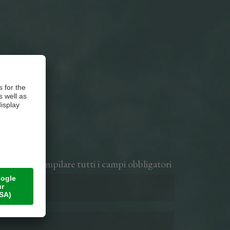
*Prego compilare tutti i campi obbligatori