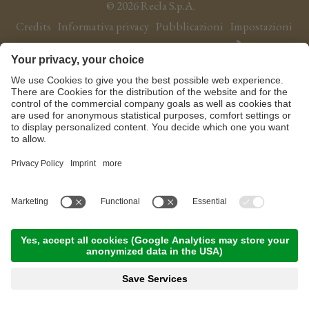
©
2026
Recla S.p.A.
NEWS
Credits
Informativa privacy
Pubblicazioni
Impostazioni
Qualità
cookie
Sitemap
produced by
Sostenibilità
AREA TRADE
DE
EN