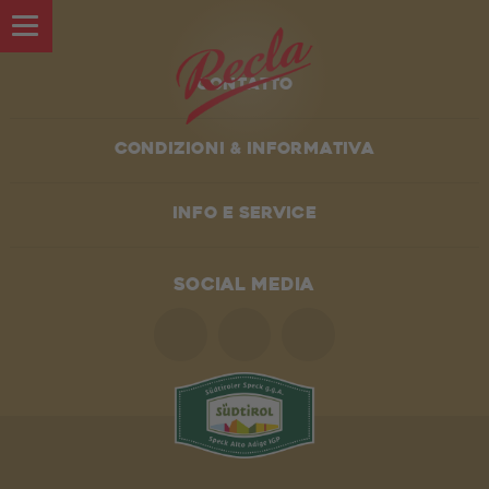
Contatto
Condizioni & informativa
LE NOSTRE SPECIALITÀ
Info e service
UNA STORIA DI FAMIGLIA
SOCIAL MEDIA
IN VAL VENOSTA
L'AZIENDA
I reparti di Recla
Lavora con noi
Chi siamo
Il negozio Recla