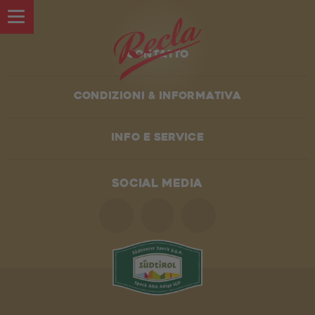
Contatto
Condizioni & informativa
LE NOSTRE SPECIALITÀ
Info e service
UNA STORIA DI FAMIGLIA
SOCIAL MEDIA
IN VAL VENOSTA
L'AZIENDA
I reparti di Recla
Lavora con noi
Chi siamo
Il negozio Recla