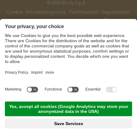
©
2026
Recla S.p.A.
NEWS
Credits
Informativa privacy
Pubblicazioni
Impostazioni
Qualità
cookie
Sitemap
produced by
Sostenibilità
AREA TRADE
DE
EN