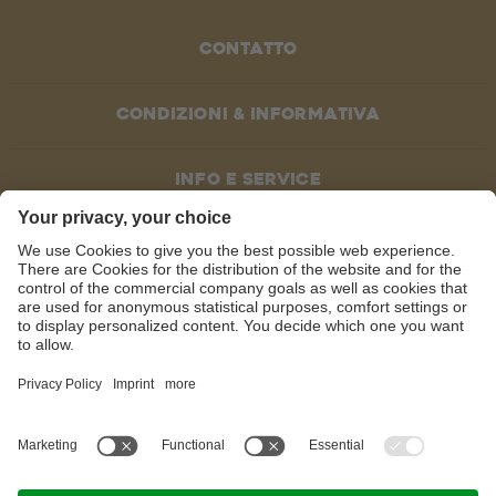
Contatto
Condizioni & informativa
Info e service
SOCIAL MEDIA
©
2026
Recla S.p.A.