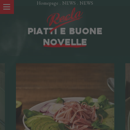
Homepage
.
NEWS
.
NEWS
Il magazine
PIATTI E BUONE
NOVELLE
LE NOSTRE SPECIALITÀ
UNA STORIA DI FAMIGLIA
IN VAL VENOSTA
L'AZIENDA
I reparti di Recla
Lavora con noi