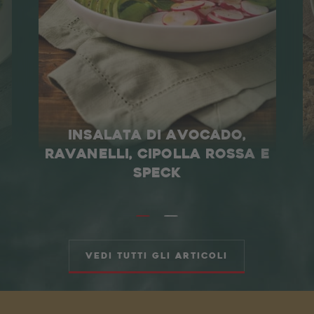
Chi siamo
Il negozio Recla
NEWS
Qualità
Sostenibilità
AREA TRADE
DE
EN
INSALATA DI AVOCADO,
RAVANELLI, CIPOLLA ROSSA E
SPECK
Vedi tutti gli articoli