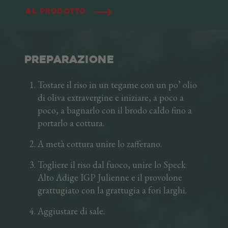
Alto Adige IGP sono ideali per arricchire paste,
Al prodotto
risotti, gnocchi, zuppe ed insalate. Velocissima
la cottura in padella, per ottenere una
consistenza croccante. Un amico prezioso in
cucina!
PREPARAZIONE
Tostare il riso in un tegame con un po’ olio
di oliva extravergine e iniziare, a poco a
poco, a bagnarlo con il brodo caldo fino a
portarlo a cottura.
A metà cottura unire lo zafferano.
Togliere il riso dal fuoco, unire lo Speck
Alto Adige IGP Julienne e il provolone
grattugiato con la grattugia a fori larghi.
Aggiustare di sale.