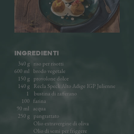
Salamini affumicati
Cotti
Würstel
Crudi
Piatti pronti
Ricette
Produzione dello Speck
INGREDIENTI
340 g riso per risotti
UNA STORIA DI FAMIGLIA
600 ml brodo vegetale
150 g provolone dolce
IN VAL VENOSTA
140 g Recla Speck Alto Adige IGP Julienne
1 bustina di zafferano
L'AZIENDA
100 farina
90 ml acqua
AREA TRADE
250 g pangrattato
DE
EN
Olio extravergine di oliva
Olio di semi per friggere