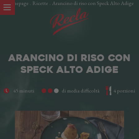
Homepage
.
Ricette
.
Arancino di riso con Speck Alto Adige
ARANCINO DI RISO CON
SPECK ALTO ADIGE
45 minuti
di media difficoltà
4 porzioni
LE NOSTRE SPECIALITÀ
Speck Alto Adige IGP
Oltspeck
Pancetta