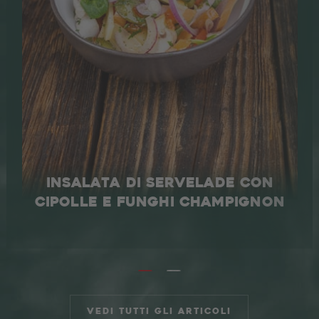
Ricette
Produzione dello Speck
UNA STORIA DI FAMIGLIA
IN VAL VENOSTA
L'AZIENDA
INSALATA DI SERVELADE CON
AREA TRADE
DE
EN
CIPOLLE E FUNGHI CHAMPIGNON
Vedi tutti gli articoli