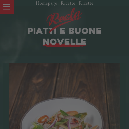
Homepage
.
Ricette
.
Ricette
Il magazine
PIATTI E BUONE
NOVELLE
LE NOSTRE SPECIALITÀ
Speck Alto Adige IGP
Oltspeck
Pancetta
Salamini affumicati
Cotti
Würstel
Crudi
Piatti pronti