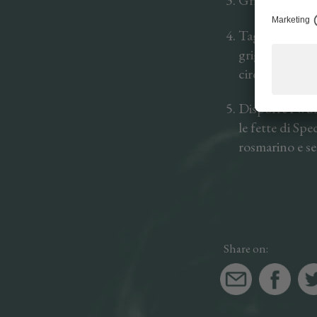
Grigliare i wür
Tagliare a metà
griglia calda, 
circa 4 minuti.
Disporre i wür
le fette di Spe
rosmarino e s
Share on: