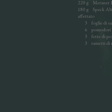
220 g Meraner 
180 g Speck Alt
affettato
3 foglie di sal
6 pomodori da
3 fette di pol
3 rametti di r