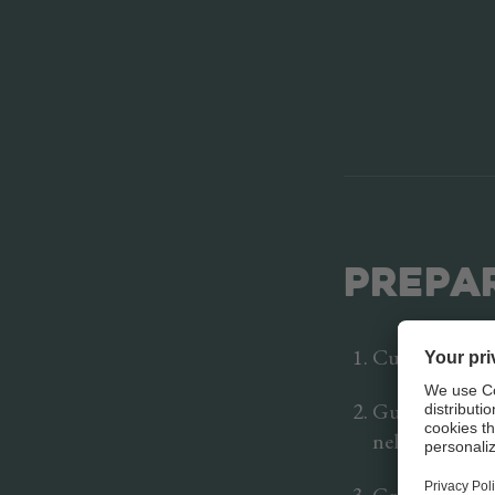
PREPA
Cuocere le fett
Guarnire i Rec
nello Speck.