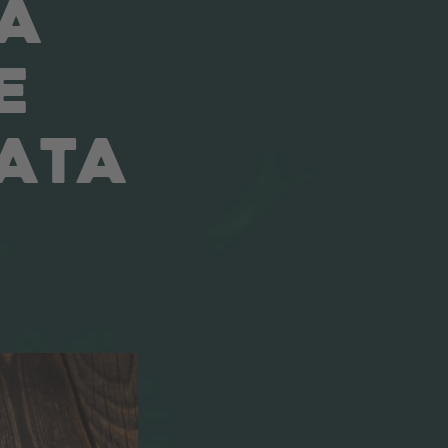
A
E
IATA