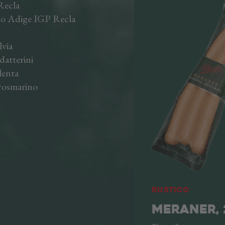
Recla
o Adige IGP Recla
via
tterini
enta
osmarino
Rustico
MERANER,