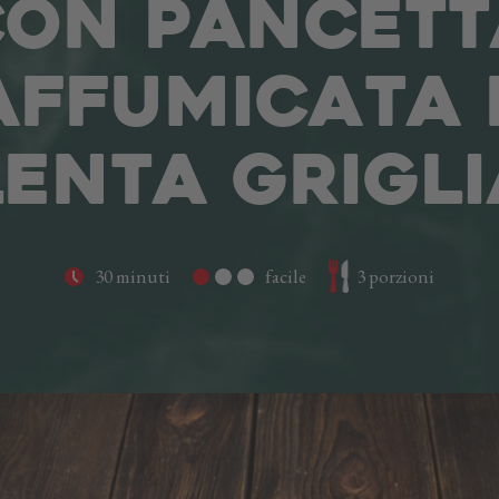
CON PANCETT
AFFUMICATA 
ENTA GRIGL
30 minuti
facile
3 porzioni