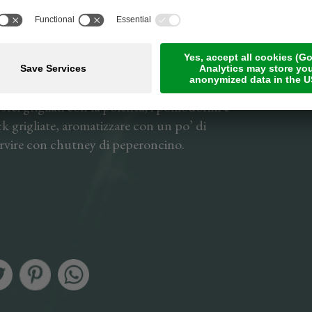
stel sulla griglia calda per circa 5 minuti.
 i pomodori datterini e grigliarli sulla
insieme alle fette di polenta riscaldate, per
stel grigliati con la polenta, i pomodorini e
ck grigliate, aromatizzare con un po’ di
ervire con chutney di peperoncino.