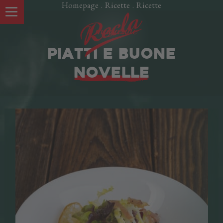
Homepage
.
Ricette
.
Ricette
Il magazine
PIATTI E BUONE
NOVELLE
LE NOSTRE SPECIALITÀ
Speck Alto Adige IGP
Oltspeck
Pancetta
Salamini affumicati
Cotti
Würstel
Crudi
Piatti pronti