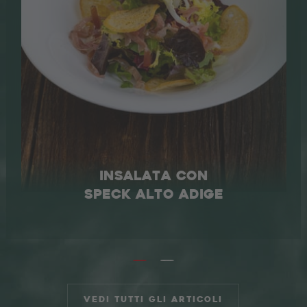
Ricette
Produzione dello Speck
UNA STORIA DI FAMIGLIA
IN VAL VENOSTA
L'AZIENDA
INSALATA CON
AREA TRADE
DE
EN
SPECK ALTO ADIGE
Vedi tutti gli articoli