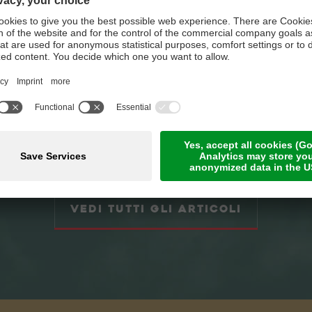
GE
FAG
O E
E 
Vedi tutti gli articoli