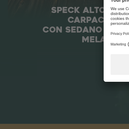
SPECK ALTO ADI
CARPACCIO
CON SEDANO CRUD
MELA