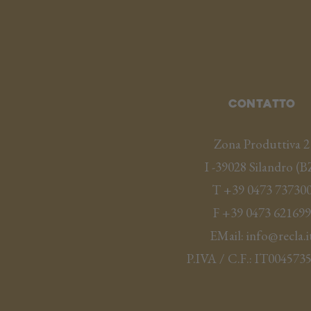
Contatto
Zona Produttiva 2
I -
39028
Silandro
(
B
T
+39 0473 73730
F
+39 0473 621699
EMail:
info@recla.i
P.IVA / C.F.:
IT004573