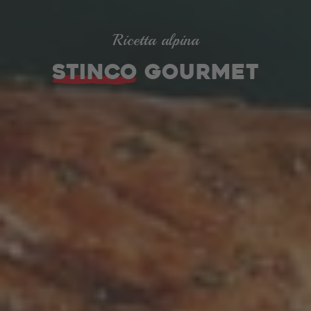
Ricetta alpina
STINCO
GOURMET