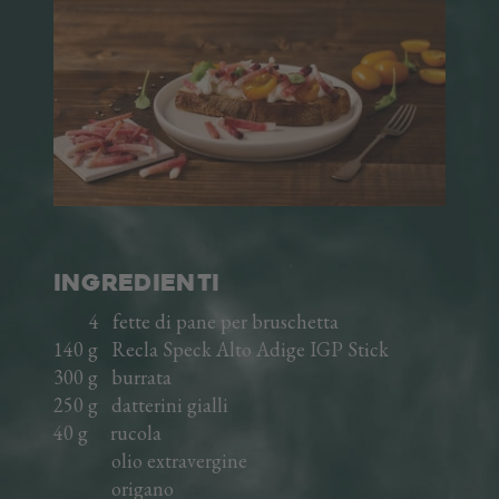
L'AZIENDA
AREA TRADE
DE
EN
INGREDIENTI
4 fette di pane per bruschetta
140 g Recla Speck Alto Adige IGP Stick
300 g burrata
250 g datterini gialli
40 g rucola
olio extravergine
origano