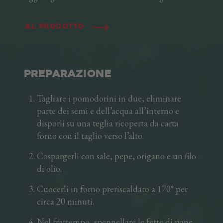
tuoi piatti caldi. Per offrirti qualità e freschezza,
tagliamo al coltello il nostro Speck Alto Adige
Al prodotto
IGP fino a ricavarne fini fiammiferi. Sempre
pronti all'uso, gli stick sono ideali per i tuoi
piatti caldi e freddi, sia tostati, cotti oppure
crudi. Un amico prezioso in cucina!
PREPARAZIONE
Tagliare i pomodorini in due, eliminare
parte dei semi e dell’acqua all’interno e
disporli su una teglia ricoperta da carta
forno con il taglio verso l’alto.
Cospargerli con sale, pepe, origano e un filo
di olio.
Cuocerli in forno preriscaldato a 170° per
circa 20 minuti.
Nel frattempo, spennellare le fette di pane