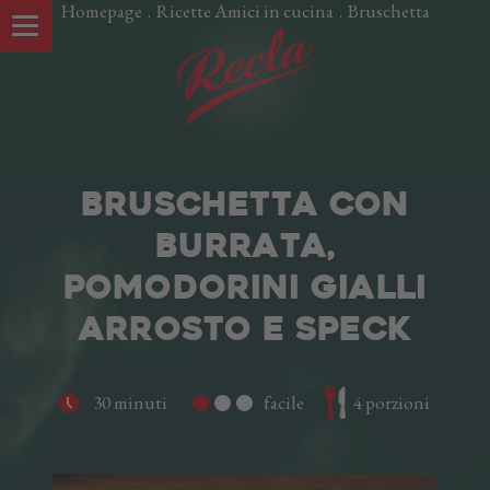
Homepage
.
Ricette Amici in cucina
.
Bruschetta
BRUSCHETTA CON
BURRATA,
POMODORINI GIALLI
ARROSTO E SPECK
LE NOSTRE SPECIALITÀ
30 minuti
facile
4 porzioni
UNA STORIA DI FAMIGLIA
IN VAL VENOSTA