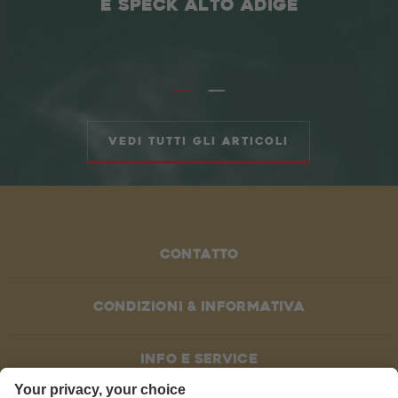
E SPECK ALTO ADIGE
Vedi tutti gli articoli
Contatto
Condizioni & informativa
Info e service