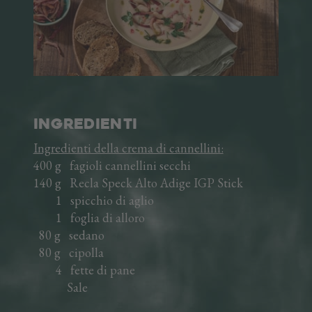
IN VAL VENOSTA
L'AZIENDA
AREA TRADE
DE
EN
INGREDIENTI
Ingredienti della crema di cannellini:
400 g fagioli cannellini secchi
140 g Recla Speck Alto Adige IGP Stick
1 spicchio di aglio
1 foglia di alloro
80 g sedano
80 g cipolla
4 fette di pane
Sale