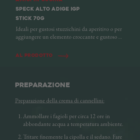
Amici in cucina
SPECK ALTO ADIGE IGP
STICK 70G
Ideali per gustosi stuzzichini da aperitivo o per
aggiungere un elemento croccante e gustoso ai
tuoi piatti caldi. Per offrirti qualità e freschezza,
tagliamo al coltello il nostro Speck Alto Adige
Al prodotto
IGP fino a ricavarne fini fiammiferi. Sempre
pronti all'uso, gli stick sono ideali per i tuoi
piatti caldi e freddi, sia tostati, cotti oppure
crudi. Un amico prezioso in cucina!
PREPARAZIONE
Preparazione della crema di cannellini:
Ammollare i fagioli per circa 12 ore in
abbondante acqua a temperatura ambiente.
Tritare finemente la cipolla e il sedano. Fare