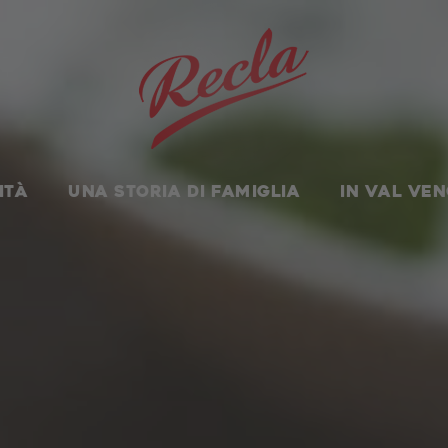
Homepage
.
LP
.
Meraner
ITÀ
UNA STORIA DI FAMIGLIA
IN VAL VE