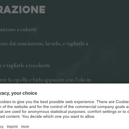
tuoi piatti caldi e f
RAZIONE
tostati, cotti oppu
amico prezioso in 
lanzane a cubetti.
one dai semi interni, lavarlo, e tagliarlo a
e e tagliarle a tocchetti.
te la cipolla e farla appassire con l’olio in
iente.
e e lo Speck Alto Adige IGP Stick.
orire qualche minuto.