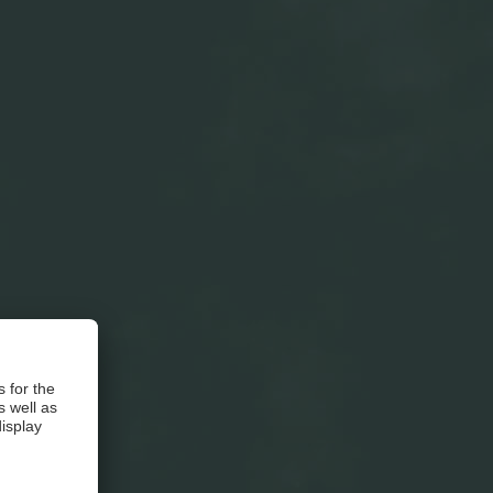
reddi, sia
re crudi. Un
cucina!