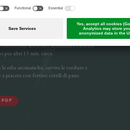
melanzane e i peperoni, salare e cuocere
fiamma dolce, con il coperchio.
tagliare le zucchine a tocchetti, unirle alle
pomodorini, abbassare la fiamma e cuocere
 per altri 15 min. circa.
 le erbe aromatiche, servire le verdure e
 piacere con fettine sottili di pane
 PDF