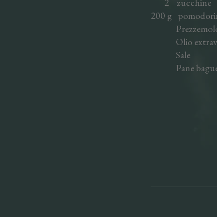
2 zucchine
200 g pomodori
Prezzemolo, b
Olio extraverg
Sale
Pane baguette