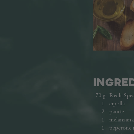
INGRED
70 g Recla Spec
1 cipolla
2 patate
1 melanzana
1 peperone r