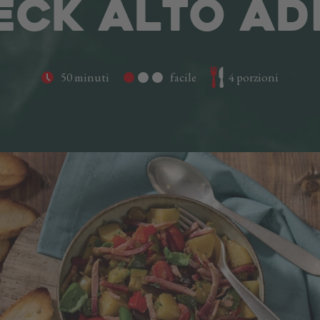
ECK ALTO AD
50 minuti
facile
4 porzioni