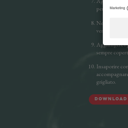
Aggiungere le 
per 10 min. a 
Nel frattempo 
verdure,
Aggiungere i 
sempre coperto
Insaporire con
accompagnare a
grigliato.
Download