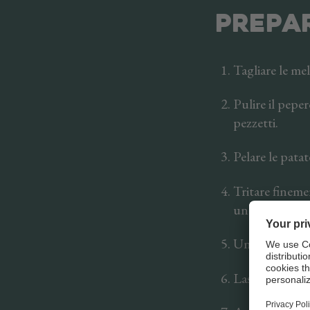
PREPA
Tagliare le me
Pulire il peper
pezzetti.
Pelare le patat
Tritare finemen
un tegame cap
Unire le patat
Lasciare insap