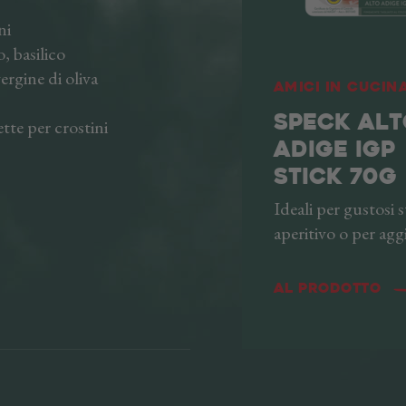
ni
asilico
ine di oliva
Amici in cucin
SPECK AL
 per crostini
ADIGE IGP
STICK 70G
Ideali per gustosi 
aperitivo o per ag
elemento croccante
tuoi piatti caldi. Pe
Al prodotto
qualità e freschezz
coltello il nostro 
Adige IGP fino a ri
fiammiferi. Sempre
all'uso, gli stick so