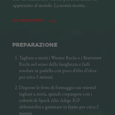
apprezzato al mondo. La nostra ricetta
altoatesina rispetta la tradizione di famiglia,
che vuole carne di puro suino di alta qualità,
Al prodotto
lavorata in modo naturale dai nostri mastri
macellai e delicatamente affumicata con legno
di faggio. Il Wiener Recla ha un gusto rotondo,
estremamente versatile: un po’ di pane, una
PREPARAZIONE
salsa a piacere e il gusto è in tavola!
Tagliare a metà i Wiener Recla o i Bratwurst
Recla nel senso della lunghezza e farli
rosolare in padella con poco d’olio d’oliva
per circa 5 minuti.
Disporre le fette di formaggio sui würstel
tagliati a metà, quindi cospargere con i
cubetti di Speck Alto Adige IGP
abbrustoliti e gratinare in forno per circa 2
minuti.