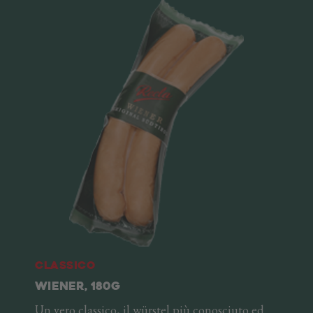
Classico
WIENER, 180G
Un vero classico, il würstel più conosciuto ed