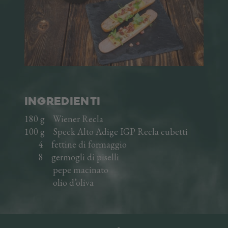
L'AZIENDA
AREA TRADE
DE
EN
INGREDIENTI
180 g Wiener Recla
100 g Speck Alto Adige IGP Recla cubetti
4 fettine di formaggio
8 germogli di piselli
pepe macinato
olio d’oliva