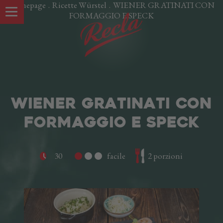
Homepage
.
Ricette Würstel
.
WIENER GRATINATI CON
FORMAGGIO E SPECK
WIENER GRATINATI CON
FORMAGGIO E SPECK
30
facile
2 porzioni
LE NOSTRE SPECIALITÀ
UNA STORIA DI FAMIGLIA
IN VAL VENOSTA